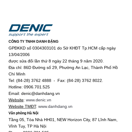
amply…
Hệ thống báo giờ dùng chuông điện
thường dùng cho nhu cầu báo giờ đơn
thuần, chỉ báo tiếng chuông reng reng;
Với hệ thống báo giờ sử dụng loa phát
CÔNG TY TNHH DANH ĐẶNG
thanh, không chỉ đáp ứng được nhu cầu
GPĐKKD số 0304303101 do Sở KHĐT Tp.HCM cấp ngày
báo giờ đơn thuần, mà còn có thể tùy
13/04/2006
chọn rất nhiều giai điệu/ âm báo, phát
được sửa đổi lần thứ 8 ngày 22 tháng 9 năm 2020.
bản tin theo giờ, phát nhạc…
Địa chỉ: 86D Đường số 29, Phường An Lạc, Thành Phố Hồ
Chí Minh
Tùy vào nhu cầu sử dụng mà các bạn
Tel: (84-28) 3762 4888 - Fax: (84-28) 3762 8022.
có thể lựa chọn hệ thống báo giờ bằng
Hotline: 0906.701.525
chuông điện hay loa phát thanh
Email: denic@danhdang.vn
Website
:
www.denic.vn
Website TMĐT
:
www.danhdang.vn
Văn phòng Hà Nội
Tầng 05, Tòa Nhà HH01, NEW Horizon City, 87 Lĩnh Nam,
Vĩnh Tuy, TP Hà Nội