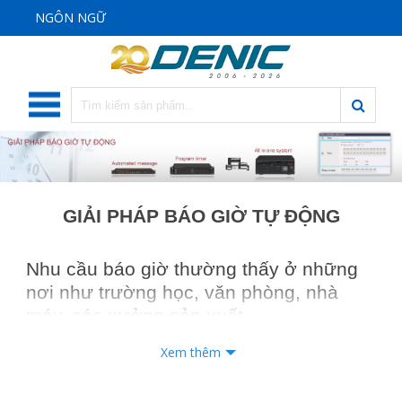
NGÔN NGỮ
GIẢI PHÁP BÁO GIỜ TỰ ĐỘNG
Nhu cầu báo giờ thường thấy ở những
nơi như trường học, văn phòng, nhà
máy, các xưởng sản xuất.
Các hệ thống báo giờ thường sử dụng
Xem thêm
chuông điện hoặc loa, kết hợp với các
thiết bị xử lý khác như bộ hẹn giờ,