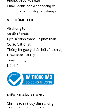
Phone: 0906.701.525
Email: denic.han@danhdang.vn.
denic.hnind@danhdang.vn.
Với kinh nghiệm nhiều năm về các giải
VỀ CHÚNG TÔI
pháp âm thanh thông báo, hôm nay,
Denic xin chia sẻ đến các bạn các giải
Về chúng tôi
Sơ đồ tổ chức
pháp báo giờ bằng loa phát thanh.
Lịch sử hình thành và phát triển
Cơ Sở Vật Chất
1/ Bộ hẹn giờ phát chương trình PW-
Thông tin góp ý phản hồi về dịch vụ
6242B
Download Tài Liệu
Tuyển dụng
- Đây là thiết bị hẹn giờ cho phép cài đặt
Liên hệ
bằng tay hoặc bằng máy tính, hỗ trợ bộ
nhớ SD 8GB, lưu trữ tối đa 9999 giai
điệu/ nhạc/ bản tin
- Bộ hẹn giờ có thể tích hợp vào hệ
ĐIỀU KHOẢN CHUNG
thống âm thanh thông báo có sẵn. Nếu
xây dựng một hệ thống mới, các bạn
Chính sách và quy định chung
cần bổ sung thêm amply và loa