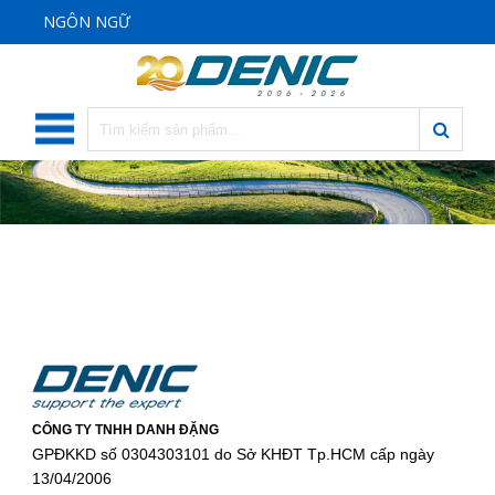
NGÔN NGỮ
CÔNG TY TNHH DANH ĐẶNG
GPĐKKD số 0304303101 do Sở KHĐT Tp.HCM cấp ngày
13/04/2006