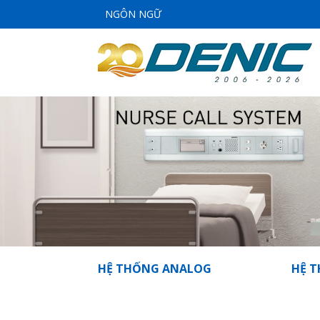
NGÔN NGỮ
HỆ THỐNG ANALOG
HỆ T