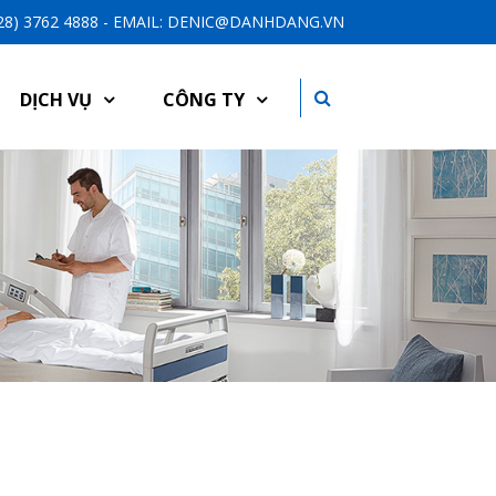
-28) 3762 4888 - EMAIL: DENIC@DANHDANG.VN
DỊCH VỤ
CÔNG TY