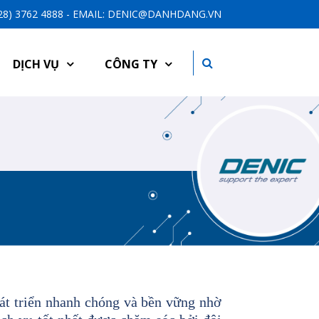
-28) 3762 4888 - EMAIL: DENIC@DANHDANG.VN
DỊCH VỤ
CÔNG TY
át triển nhanh chóng và bền vững nhờ