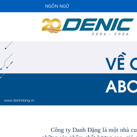
NGÔN NGỮ
Công ty Danh Đặng là một nhà cun