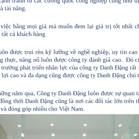
cạnh tranh từ các cường quốc công nghiệp cũng như dị
à tài năng.
ệc bằng mọi giá mà muốn đem lại giá trị tốt nhất c
 tất cả khách hàng
được trui rèn kỹ lưỡng về nghề nghiệp, uy tín cao 
ng thực, năng nổ luôn được công ty đánh giá cao. Đó cũ
 trường phát triển nhân lực của công ty Danh Đặng rất
c lợi cao và đa dạng cũng được công ty Danh Đặng chú 
ững năm qua, Công ty Danh Đặng luôn được sự quan t
ng thời Danh Đặng cũng là nơi các đối tác lớn trên 
 và đóng góp nhiều cho Việt Nam.