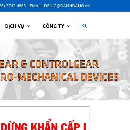
-28) 3762 4888 - EMAIL: DENIC@DANHDANG.VN
DỊCH VỤ
CÔNG TY