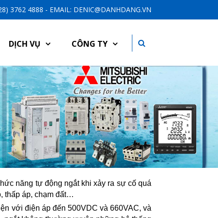
-28) 3762 4888 - EMAIL: DENIC@DANHDANG.VN
DỊCH VỤ
CÔNG TY
hức năng tự động ngắt khi xảy ra sự cố quá
áp, thấp áp, chạm đất…
 điện với điện áp đến 500VDC và 660VAC, và