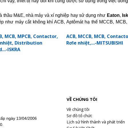
hỉ vậy, thiết bị này đôi khi cũng được sử dụng trong việc đó
nhà thầu M&E, nhà máy và xí nghiệp hay sử dụng như
Eaton
,
Is
p như máy cắt không khí ACB, Aptômát hạ thế MCCB, MCB, MP
, MCB, MPCB, Contactor,
ACB, MCCB, MCB, Contacto
nhiệt, Distribution
Rơle nhiệt,…-MITSUBISHI
d…-ISKRA
VỀ CHÚNG TÔI
Về chúng tôi
Sơ đồ tổ chức
ấp ngày 13/04/2006
Lịch sử hình thành và phát triển
20.