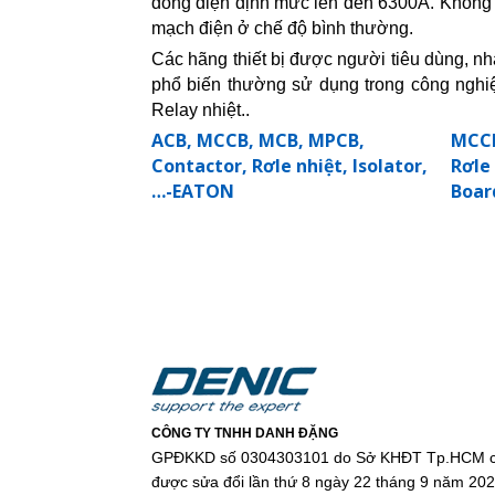
dòng điện định mức lên đến 6300A. Không c
mạch điện ở chế độ bình thường.
Các
hãng thiết bị được người tiêu dùng, 
phổ biến thường sử dụng trong công nghiệ
Relay nhiệt..
ACB, MCCB, MCB, MPCB,
MCCB
Contactor, Rơle nhiệt, Isolator,
Rơle 
…-EATON
Boar
CÔNG TY TNHH DANH ĐẶNG
GPĐKKD số 0304303101 do Sở KHĐT Tp.HCM c
được sửa đổi lần thứ 8 ngày 22 tháng 9 năm 20