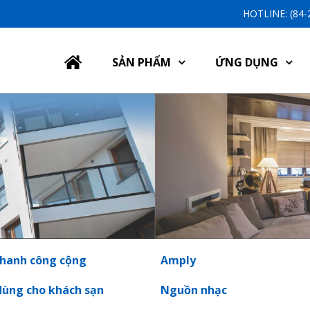
HOTLINE: (84
SẢN PHẨM
ỨNG DỤNG
hanh công cộng
Amply
dùng cho khách sạn
Nguồn nhạc