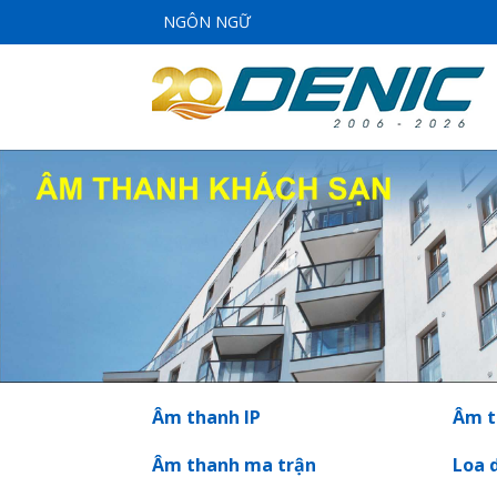
NGÔN NGỮ
Âm thanh IP
Âm t
Âm thanh ma trận
Loa 