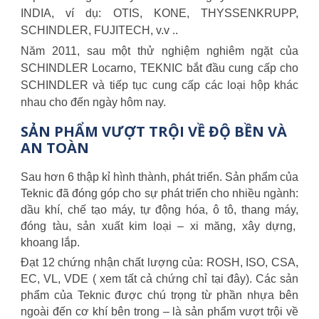
INDIA, ví dụ: OTIS, KONE, THYSSENKRUPP,
SCHINDLER, FUJITECH, v.v ..
Năm 2011, sau một thử nghiệm nghiêm ngặt của
SCHINDLER Locarno, TEKNIC bắt đầu cung cấp cho
SCHINDLER và tiếp tục cung cấp các loại hộp khác
nhau cho đến ngày hôm nay.
SẢN PHẨM VƯỢT TRỘI VỀ ĐỘ BỀN VÀ
AN TOÀN
Sau hơn 6 thập kỉ hình thành, phát triển. Sản phẩm của
Teknic đã đóng góp cho sự phát triển cho nhiều ngành:
dầu khí, chế tạo máy, tự động hóa, ô tô, thang máy,
đóng tàu, sản xuất kim loại – xi măng, xây dựng,
khoang lắp.
Đạt 12 chứng nhận chất lượng của: ROSH, ISO, CSA,
EC, VL, VDE ( xem tất cả chứng chỉ tại đây). Các sản
phẩm của Teknic được chú trọng từ phần nhựa bên
ngoài đến cơ khí bên trong – là sản phẩm vượt trội về