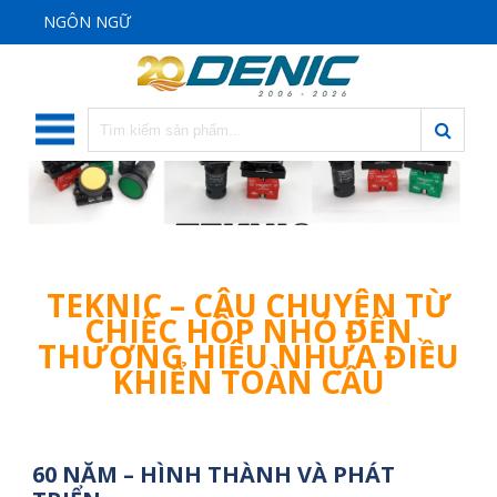
NGÔN NGỮ
TEKNIC – CÂU CHUYỆN TỪ
CHIẾC HỘP NHỎ ĐẾN
THƯƠNG HIỆU NHỰA ĐIỀU
KHIỂN TOÀN CẦU
60 NĂM – HÌNH THÀNH VÀ PHÁT