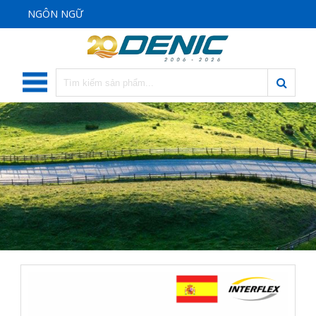
NGÔN NGỮ