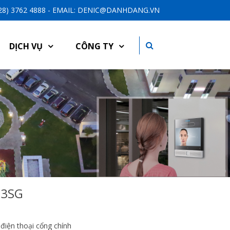
-28) 3762 4888 - EMAIL: DENIC@DANHDANG.VN
DỊCH VỤ
CÔNG TY
-3SG
điện thoại cổng chính