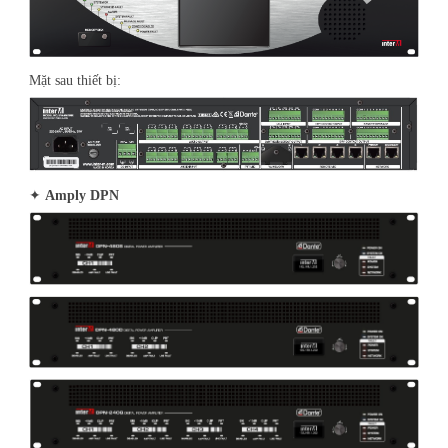
Mặt sau thiết bị:
✦
Amply DPN