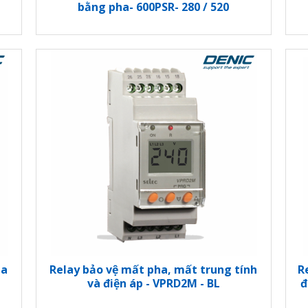
bằng pha- 600PSR- 280 / 520
ha
Relay bảo vệ mất pha, mất trung tính
R
và điện áp - VPRD2M - BL
đ