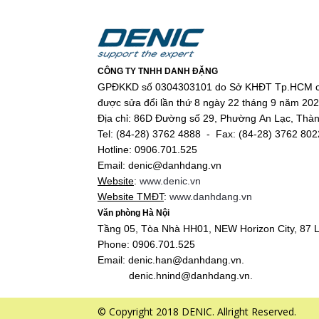
CÔNG TY TNHH DANH ĐẶNG
GPĐKKD số 0304303101 do Sở KHĐT Tp.HCM c
được sửa đổi lần thứ 8 ngày 22 tháng 9 năm 20
Địa chỉ: 86D Đường số 29, Phường An Lạc, Thà
Tel: (84-28) 3762 4888 - Fax: (84-28) 3762 802
Hotline: 0906.701.525
Email: denic@danhdang.vn
Website
:
www.denic.vn
Website TMĐT
:
www.danhdang.vn
Văn phòng Hà Nội
Tầng 05, Tòa Nhà HH01, NEW Horizon City, 87 L
Phone: 0906.701.525
Email: denic.han@danhdang.vn.
denic.hnind@danhdang.vn.
© Copyright 2018 DENIC. Allright Reserved.