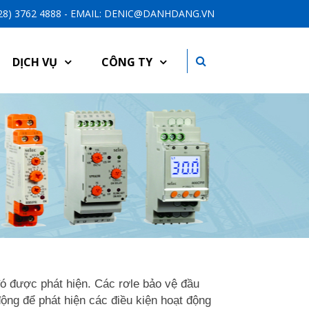
-28) 3762 4888 - EMAIL: DENIC@DANHDANG.VN
DỊCH VỤ
CÔNG TY
 đó được phát hiện. Các rơle bảo vệ đầu
 động để phát hiện các điều kiện hoạt động