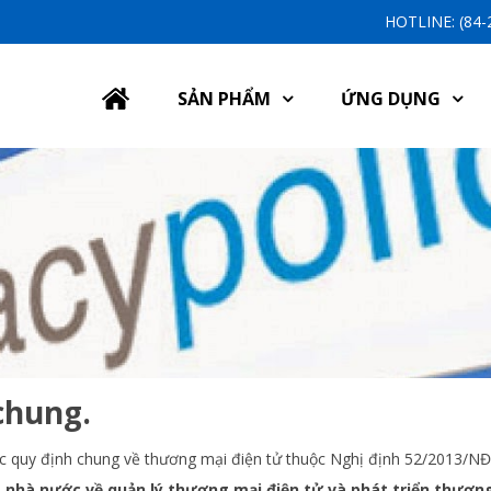
HOTLINE: (84
SẢN PHẨM
ỨNG DỤNG
chung.
ác quy định chung về thương mại điện tử thuộc Nghị định 52/201
a nhà nước về quản lý thương mại điện tử và phát triển thươn