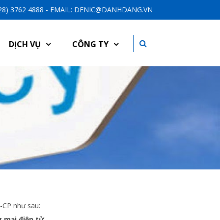
-28) 3762 4888 - EMAIL: DENIC@DANHDANG.VN
DỊCH VỤ
CÔNG TY
3/NĐ-CP như sau:
g mại điện tử