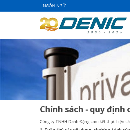
NGÔN NGỮ
Chính sách - quy định 
Công ty TNHH Danh Đặng cam kết thực hiện c
1. Tuân thủ các nội dung, chương trình củ