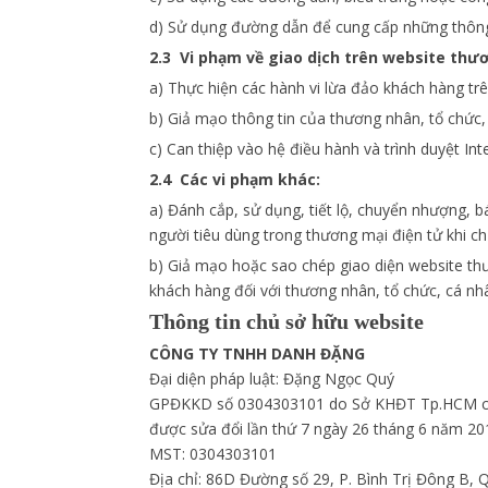
d) Sử dụng đường dẫn để cung cấp những thông t
2.3 Vi phạm về giao dịch trên website thươ
a) Thực hiện các hành vi lừa đảo khách hàng tr
b) Giả mạo thông tin của thương nhân, tổ chức
c) Can thiệp vào hệ điều hành và trình duyệt Int
2.4 Các vi phạm khác:
a) Đánh cắp, sử dụng, tiết lộ, chuyển nhượng, 
người tiêu dùng trong thương mại điện tử khi c
b) Giả mạo hoặc sao chép giao diện website thư
khách hàng đối với thương nhân, tổ chức, cá nh
Thông tin chủ sở hữu website
CÔNG TY TNHH DANH ĐẶNG
Đại diện pháp luật: Đặng Ngọc Quý
GPĐKKD số 0304303101 do Sở KHĐT Tp.HCM c
được sửa đổi lần thứ 7 ngày 26 tháng 6 năm 20
MST: 0304303101
Địa chỉ: 86D Đường số 29, P. Bình Trị Đông B, 