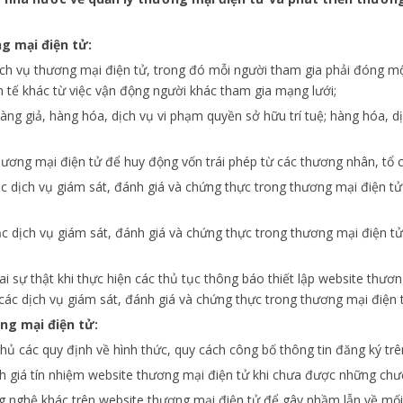
g mại điện tử:
dịch vụ thương mại điện tử, trong đó mỗi người tham gia phải đóng 
nh tế khác từ việc vận động người khác tham gia mạng lưới;
àng giả, hàng hóa, dịch vụ vi phạm quyền sở hữu trí tuệ; hàng hóa,
ương mại điện tử để huy động vốn trái phép từ các thương nhân, tổ 
ặc dịch vụ giám sát, đánh giá và chứng thực trong thương mại điện 
c dịch vụ giám sát, đánh giá và chứng thực trong thương mại điện tử
sai sự thật khi thực hiện các thủ tục thông báo thiết lập website thươ
các dịch vụ giám sát, đánh giá và chứng thực trong thương mại điện 
ng mại điện tử:
hủ các quy định về hình thức, quy cách công bố thông tin đăng ký trê
h giá tín nhiệm website thương mại điện tử khi chưa được những chư
 nghệ khác trên website thương mại điện tử để gây nhầm lẫn về mối l