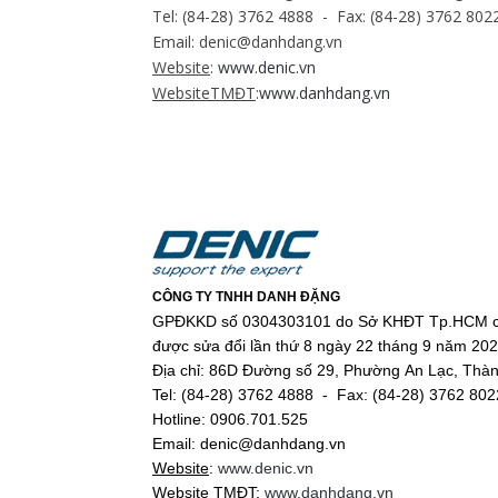
Tel: (84-28) 3762 4888 - Fax: (84-28) 3762 8022
Email: denic@danhdang.vn
Website
:
www.denic.vn
WebsiteTMĐT
:
www.danhdang.vn
CÔNG TY TNHH DANH ĐẶNG
GPĐKKD số 0304303101 do Sở KHĐT Tp.HCM c
được sửa đổi lần thứ 8 ngày 22 tháng 9 năm 20
Địa chỉ: 86D Đường số 29, Phường An Lạc, Thà
Tel: (84-28) 3762 4888 - Fax: (84-28) 3762 802
Hotline: 0906.701.525
Email: denic@danhdang.vn
Website
:
www.denic.vn
Website TMĐT
:
www.danhdang.vn