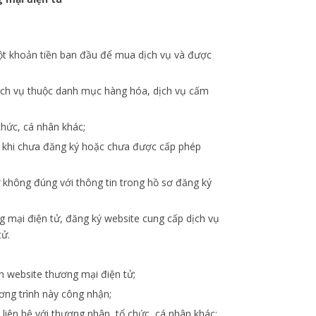
một khoản tiền ban đầu để mua dịch vụ và được
 dịch vụ thuộc danh mục hàng hóa, dịch vụ cấm
chức, cá nhân khác;
tử khi chưa đăng ký hoặc chưa được cấp phép
 không đúng với thông tin trong hồ sơ đăng ký
ng mại điện tử, đăng ký website cung cấp dịch vụ
tử.
n website thương mại điện tử;
ơng trình này công nhận;
iên hệ với thương nhân, tổ chức, cá nhân khác;