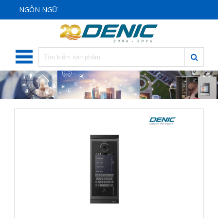
NGÔN NGỮ