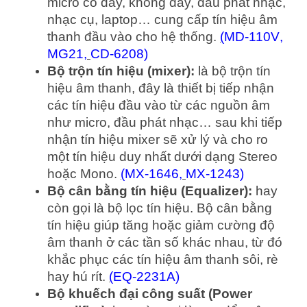
micro có dây, không dây, đầu phát nhạc,
nhạc cụ, laptop… cung cấp tín hiệu âm
thanh đầu vào cho hệ thống.
(
MD-110V
,
MG21
,
CD-6208
)
Bộ trộn tín hiệu (mixer):
là bộ trộn tín
hiệu âm thanh, đây là thiết bị tiếp nhận
các tín hiệu đầu vào từ các nguồn âm
như micro, đầu phát nhạc… sau khi tiếp
nhận tín hiệu mixer sẽ xử lý và cho ro
một tín hiệu duy nhất dưới dạng Stereo
hoặc Mono.
(
MX-1646
,
MX-1243
)
Bộ cân bằng tín hiệu (Equalizer):
hay
còn gọi là bộ lọc tín hiệu. Bộ cân bằng
tín hiệu giúp tăng hoặc giảm cường độ
âm thanh ở các tần số khác nhau, từ đó
khắc phục các tín hiệu âm thanh sôi, rè
hay hú rít.
(
EQ-2231A)
Bộ khuếch đại công suất (Power