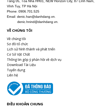
Tầng 05, Tòa Nhà HH01, NEW Horizon City, 87 Lĩnh Nam,
Vĩnh Tuy, TP Hà Nội
Phone: 0906.701.525
Email: denic.han@danhdang.vn.
denic.hnind@danhdang.vn.
VỀ CHÚNG TÔI
Về chúng tôi
Sơ đồ tổ chức
Lịch sử hình thành và phát triển
Cơ Sở Vật Chất
Thông tin góp ý phản hồi về dịch vụ
Download Tài Liệu
Tuyển dụng
Liên hệ
ĐIỀU KHOẢN CHUNG