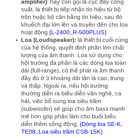
amplifier)
: hay còn gọi là cục đẩy công
suất, là thiết bị tiếp nhận tín hiệu từ bộ
trộn hoặc bộ cân bằng tín hiệu, sau đó
khuếch đại lớn lên và truyền đến cho loa
hoạt động
(
L-2400
,
R-500PLUS
)
Loa (Loudspeaker):
là thiết bị cuối cùng
của hệ thống, quyết định phần lớn chất
lượng của âm thanh. Loa sử dụng cho
hội trường đa phần là các dòng loa toàn
dải (full-range), có thể phát ra âm thanh
đầy đủ ở 3 khoảng dải tần là cao, trung
và thấp. Ngoài ra, nếu hội trường
thường diễn ra biểu diễn văn nghệ, ca
hát, việc bổ sung loa siêu trầm
(subwoofer) sẽ giúp cho âm bass mạnh
mẽ hơn góp phần làm cho buổi biểu
diễn thêm sống động.
(
Dòng loa SE-K
,
TE08
,
Loa siêu trầm CSB-15K
)