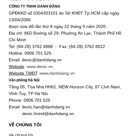
CÔNG TY TNHH DANH ĐẶNG
GPĐKKD số 0304303101 do Sở KHĐT Tp.HCM cấp ngày
13/04/2006
được sửa đổi lần thứ 8 ngày 22 tháng 9 năm 2020.
Địa chỉ: 86D Đường số 29, Phường An Lạc, Thành Phố Hồ
Chí Minh
Tel: (84-28) 3762 4888 - Fax: (84-28) 3762 8022.
Hotline: 0906.701.525
Email: denic@danhdang.vn
Website
:
www.denic.vn
Website TMĐT
:
www.danhdang.vn
Văn phòng Hà Nội
Tầng 05, Tòa Nhà HH01, NEW Horizon City, 87 Lĩnh Nam,
Vĩnh Tuy, TP Hà Nội
Phone: 0906.701.525
Email: denic.han@danhdang.vn.
denic.hnind@danhdang.vn.
VỀ CHÚNG TÔI
Về chúng tôi