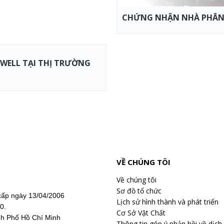
CHỨNG NHẬN NHÀ PHÂN 
ELL TẠI THỊ TRƯỜNG
VỀ CHÚNG TÔI
Về chúng tôi
Sơ đồ tổ chức
ấp ngày 13/04/2006
Lịch sử hình thành và phát triển
20.
Cơ Sở Vật Chất
nh Phố Hồ Chí Minh
Thông tin góp ý phản hồi về dịch