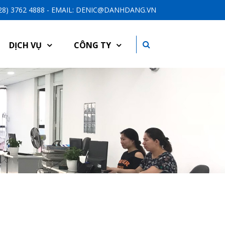
-28) 3762 4888 - EMAIL: DENIC@DANHDANG.VN
DỊCH VỤ
CÔNG TY