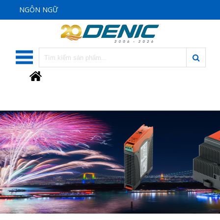
NGÔN NGỮ
SẢN PHẨM
ỨNG DỤNG
DỊCH VỤ
CÔNG TY