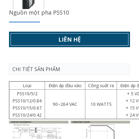
Nguồn một pha PSS10
LIÊN HỆ
CHI TIẾT SẢN PHẨM
Loại
Điện áp đầu vào
Công suất ra
Điện áp 
PSS10/5/2
+ 5 V
PSS10/12/0.84
+ 12 
90~264 VAC
10 WATTS
PSS10/15/0.67
+ 15 
PSS10/24/0.42
+ 24 