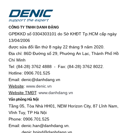
CÔNG TY TNHH DANH ĐẶNG
GPĐKKD số 0304303101 do Sở KHĐT Tp.HCM cấp ngày
13/04/2006
được sửa đổi lần thứ 8 ngày 22 tháng 9 năm 2020.
Địa chỉ: 86D Đường số 29, Phường An Lạc, Thành Phố Hồ
Chí Minh
Tel: (84-28) 3762 4888 - Fax: (84-28) 3762 8022.
Hotline: 0906.701.525
Email: denic@danhdang.vn
Website
:
www.denic.vn
Website TMĐT
:
www.danhdang.vn
Văn phòng Hà Nội
Tầng 05, Tòa Nhà HH01, NEW Horizon City, 87 Lĩnh Nam,
Vĩnh Tuy, TP Hà Nội
Phone: 0906.701.525
Email: denic.han@danhdang.vn.
denic.hnind@danhdang.vn.