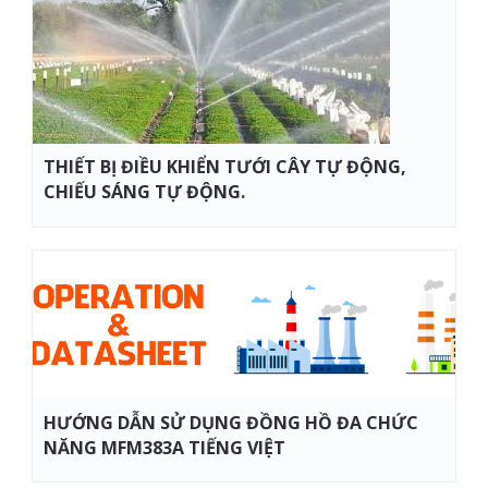
THIẾT BỊ ĐIỀU KHIỂN TƯỚI CÂY TỰ ĐỘNG,
CHIẾU SÁNG TỰ ĐỘNG.
HƯỚNG DẪN SỬ DỤNG ĐỒNG HỒ ĐA CHỨC
NĂNG MFM383A TIẾNG VIỆT