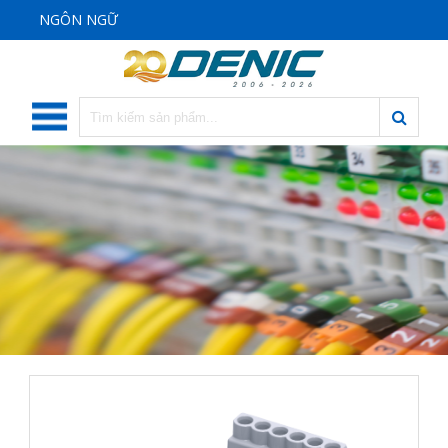
NGÔN NGỮ