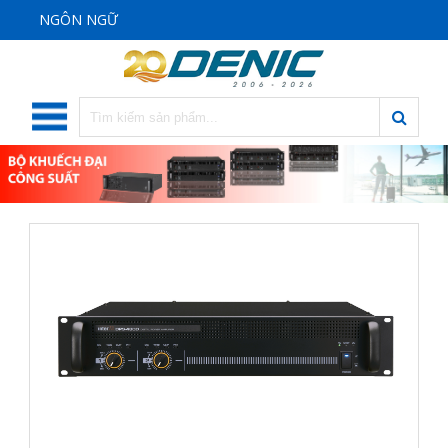
NGÔN NGỮ