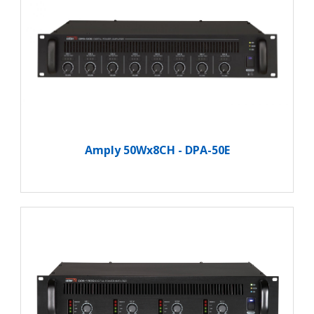
Amply 50Wx8CH - DPA-50E