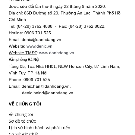
được sửa đổi lần thứ 8 ngày 22 tháng 9 năm 2020.
Địa chỉ: 86D Đường số 29, Phường An Lạc, Thành Phố Hồ
Chí Minh
Tel: (84-28) 3762 4888 - Fax: (84-28) 3762 8022.
Hotline: 0906.701.525
Email: denic@danhdang.vn
Website
:
www.denic.vn
Website TMĐT
:
www.danhdang.vn
Văn phòng Hà Nội
Tầng 05, Tòa Nhà HH01, NEW Horizon City, 87 Lĩnh Nam,
Vĩnh Tuy, TP Hà Nội
Phone: 0906.701.525
Email: denic.han@danhdang.vn.
denic.hnind@danhdang.vn.
VỀ CHÚNG TÔI
Về chúng tôi
Sơ đồ tổ chức
Lịch sử hình thành và phát triển
Cơ Sở Vật Chất