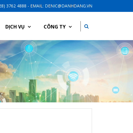
-28) 3762 4888 - EMAIL: DENIC@DANHDANG.VN
DỊCH VỤ
CÔNG TY