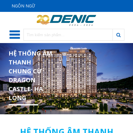
NGÔN NGỮ
HỆ THỐNG ÂM
THANH
CHUNG CƯ
DRAGON
CASTLE- HẠ
LONG
HỆ THỐNG ÂM THANH